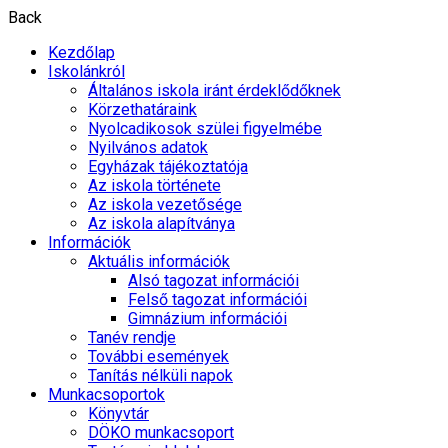
Back
Kezdőlap
Iskolánkról
Általános iskola iránt érdeklődőknek
Körzethatáraink
Nyolcadikosok szülei figyelmébe
Nyilvános adatok
Egyházak tájékoztatója
Az iskola története
Az iskola vezetősége
Az iskola alapítványa
Információk
Aktuális információk
Alsó tagozat információi
Felső tagozat információi
Gimnázium információi
Tanév rendje
További események
Tanítás nélküli napok
Munkacsoportok
Könyvtár
DÖKO munkacsoport