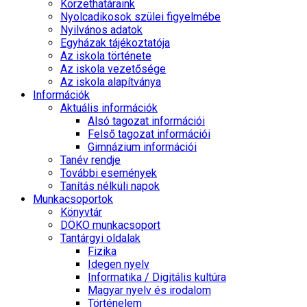
Körzethatáraink
Nyolcadikosok szülei figyelmébe
Nyilvános adatok
Egyházak tájékoztatója
Az iskola története
Az iskola vezetősége
Az iskola alapítványa
Információk
Aktuális információk
Alsó tagozat információi
Felső tagozat információi
Gimnázium információi
Tanév rendje
További események
Tanítás nélküli napok
Munkacsoportok
Könyvtár
DÖKO munkacsoport
Tantárgyi oldalak
Fizika
Idegen nyelv
Informatika / Digitális kultúra
Magyar nyelv és irodalom
Történelem