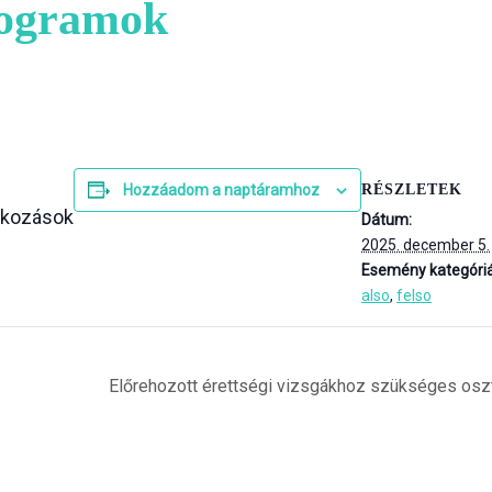
rogramok
RÉSZLETEK
Hozzáadom a naptáramhoz
lkozások
Dátum:
2025. december 5.
Esemény kategóriá
also
,
felso
Előrehozott érettségi vizsgákhoz szükséges oszt