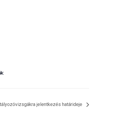
k:
ályozóvizsgákra jelentkezés határideje