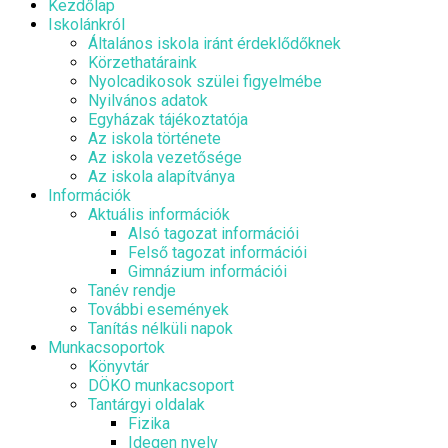
Kezdőlap
Iskolánkról
Általános iskola iránt érdeklődőknek
Körzethatáraink
Nyolcadikosok szülei figyelmébe
Nyilvános adatok
Egyházak tájékoztatója
Az iskola története
Az iskola vezetősége
Az iskola alapítványa
Információk
Aktuális információk
Alsó tagozat információi
Felső tagozat információi
Gimnázium információi
Tanév rendje
További események
Tanítás nélküli napok
Munkacsoportok
Könyvtár
DÖKO munkacsoport
Tantárgyi oldalak
Fizika
Idegen nyelv