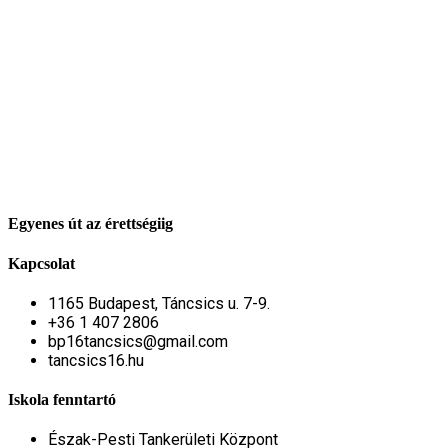
Egyenes út az érettségiig
Kapcsolat
1165 Budapest, Táncsics u. 7-9.
+36 1 407 2806
bp16tancsics@gmail.com
tancsics16.hu
Iskola fenntartó
Észak-Pesti Tankerületi Központ