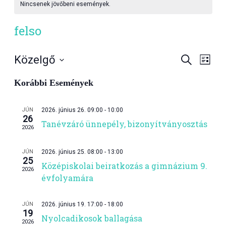
Nincsenek jövőbeni események.
felso
Esemén
Ese
Közelgő
Keresett
Lista
kifejezés
néze
Dátum
keresés
kiválasztása.
navi
Korábbi Események
és
nézet
JÚN
2026. június 26. 09:00
-
10:00
26
választ
Tanévzáró ünnepély, bizonyítványosztás
2026
JÚN
2026. június 25. 08:00
-
13:00
25
Középiskolai beiratkozás a gimnázium 9.
2026
évfolyamára
JÚN
2026. június 19. 17:00
-
18:00
19
Nyolcadikosok ballagása
2026