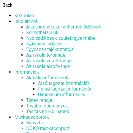
Back
Kezdőlap
Iskolánkról
Általános iskola iránt érdeklődőknek
Körzethatáraink
Nyolcadikosok szülei figyelmébe
Nyilvános adatok
Egyházak tájékoztatója
Az iskola története
Az iskola vezetősége
Az iskola alapítványa
Információk
Aktuális információk
Alsó tagozat információi
Felső tagozat információi
Gimnázium információi
Tanév rendje
További események
Tanítás nélküli napok
Munkacsoportok
Könyvtár
DÖKO munkacsoport