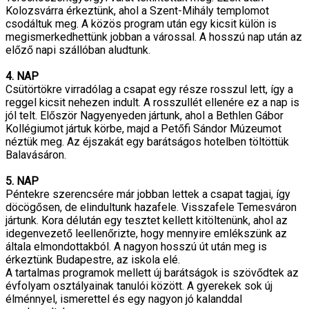
Kolozsvárra érkeztünk, ahol a Szent-Mihály templomot
csodáltuk meg. A közös program után egy kicsit külön is
megismerkedhettünk jobban a várossal. A hosszú nap után az
előző napi szállóban aludtunk.
4. NAP
Csütörtökre virradólag a csapat egy része rosszul lett, így a
reggel kicsit nehezen indult. A rosszullét ellenére ez a nap is
jól telt. Először Nagyenyeden jártunk, ahol a Bethlen Gábor
Kollégiumot jártuk körbe, majd a Petőfi Sándor Múzeumot
néztük meg. Az éjszakát egy barátságos hotelben töltöttük
Balavásáron.
5. NAP
Péntekre szerencsére már jobban lettek a csapat tagjai, így
döcögősen, de elindultunk hazafele. Visszafele Temesváron
jártunk. Kora délután egy tesztet kellett kitöltenünk, ahol az
idegenvezető leellenőrizte, hogy mennyire emlékszünk az
általa elmondottakból. A nagyon hosszú út után meg is
érkeztünk Budapestre, az iskola elé.
A tartalmas programok mellett új barátságok is szövődtek az
évfolyam osztályainak tanulói között. A gyerekek sok új
élménnyel, ismerettel és egy nagyon jó kalanddal