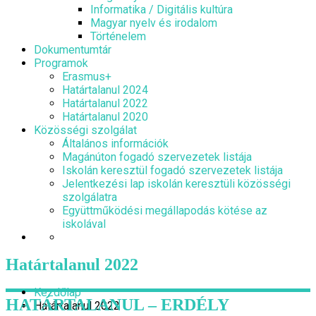
Informatika / Digitális kultúra
Magyar nyelv és irodalom
Történelem
Dokumentumtár
Programok
Erasmus+
Határtalanul 2024
Határtalanul 2022
Határtalanul 2020
Közösségi szolgálat
Általános információk
Magánúton fogadó szervezetek listája
Iskolán keresztül fogadó szervezetek listája
Jelentkezési lap iskolán keresztüli közösségi
szolgálatra
Együttműködési megállapodás kötése az
iskolával
Határtalanul 2022
Kezdőlap
HATÁRTALANUL – ERDÉLY
Határtalanul 2022