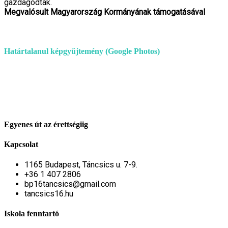
gazdagodtak.
Megvalósult Magyarország Kormányának támogatásával
Határtalanul képgyűjtemény (Google Photos)
Egyenes út az érettségiig
Kapcsolat
1165 Budapest, Táncsics u. 7-9.
+36 1 407 2806
bp16tancsics@gmail.com
tancsics16.hu
Iskola fenntartó