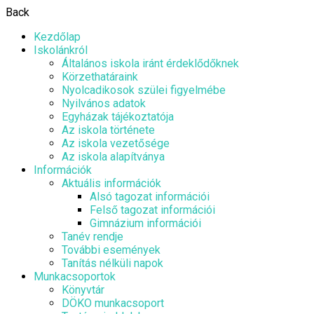
Back
Kezdőlap
Iskolánkról
Általános iskola iránt érdeklődőknek
Körzethatáraink
Nyolcadikosok szülei figyelmébe
Nyilvános adatok
Egyházak tájékoztatója
Az iskola története
Az iskola vezetősége
Az iskola alapítványa
Információk
Aktuális információk
Alsó tagozat információi
Felső tagozat információi
Gimnázium információi
Tanév rendje
További események
Tanítás nélküli napok
Munkacsoportok
Könyvtár
DÖKO munkacsoport