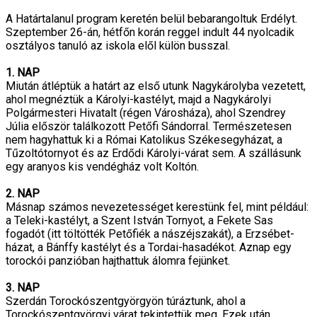
A Határtalanul program keretén belül bebarangoltuk Erdélyt.
Szeptember 26-án, hétfőn korán reggel indult 44 nyolcadik
osztályos tanuló az iskola elől külön busszal.
1. NAP
Miután átléptük a határt az első utunk Nagykárolyba vezetett,
ahol megnéztük a Károlyi-kastélyt, majd a Nagykárolyi
Polgármesteri Hivatalt (régen Városháza), ahol Szendrey
Júlia először találkozott Petőfi Sándorral. Természetesen
nem hagyhattuk ki a Római Katolikus Székesegyházat, a
Tűzoltótornyot és az Erdődi Károlyi-várat sem. A szállásunk
egy aranyos kis vendégház volt Koltón.
2. NAP
Másnap számos nevezetességet kerestünk fel, mint például:
a Teleki-kastélyt, a Szent István Tornyot, a Fekete Sas
fogadót (itt töltötték Petőfiék a nászéjszakát), a Erzsébet-
házat, a Bánffy kastélyt és a Tordai-hasadékot. Aznap egy
torockói panzióban hajthattuk álomra fejünket.
3. NAP
Szerdán Torockószentgyörgyön túráztunk, ahol a
Torockószentgyörgyi várat tekintettük meg. Ezek után