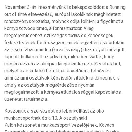
November 3-án intézményünk is bekapcsolódott a Running
out of time elnevezésű, európai iskoláknak meghirdetett
rendezvénysorozatba, melynek célja felhívni a figyelmet a
környezetvédelemre, a fenntarthatóbb világ
megteremtéséhez szükséges tudás és képességek
fejlesztésének fontosságára. Ennek jegyében csütörtökön
az első órában minden (kicsi és nagy) diák együtt mozgott,
tapsolt, hullámzott az udvaron, miközben várták, hogy
megérkezzen az olimpiai lángra emlékeztető stafétabot,
melyet az iskola körbefutását követően a felsős és
gimnáziumi osztályok képviselői vittek ki a tömegnek, s
amely az osztályok megkérdezése nyomán
megfogalmazott, a környezettudatossággal kapcsolatos
üzenetet tartalmazta.
Köszönjük a szervezést és lebonyolítást az öko
munkacsoportnak és a 10. A osztálynak!
Külön köszönet a munkacsoport vezetőjének, Kovács