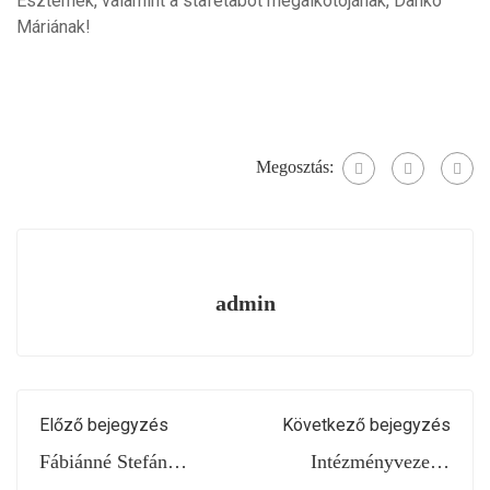
Eszternek, valamint a stafétabot megalkotójának, Dankó
Máriának!
Megosztás:
admin
Előző bejegyzés
Következő bejegyzés
Fábiánné Stefán
Intézményvezetői
Marika kitüntetése
kinevezés