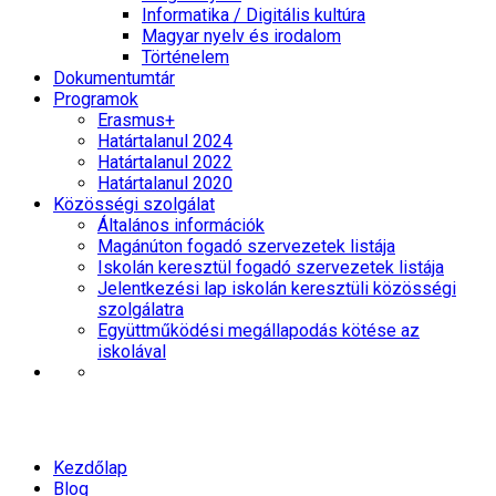
Informatika / Digitális kultúra
Magyar nyelv és irodalom
Történelem
Dokumentumtár
Programok
Erasmus+
Határtalanul 2024
Határtalanul 2022
Határtalanul 2020
Közösségi szolgálat
Általános információk
Magánúton fogadó szervezetek listája
Iskolán keresztül fogadó szervezetek listája
Jelentkezési lap iskolán keresztüli közösségi
szolgálatra
Együttműködési megállapodás kötése az
iskolával
Fábiánné Stefán Marika kitüntetése
Kezdőlap
Blog