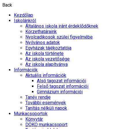
Back
Kezdőlap
Iskolánkról
Általános iskola iránt érdeklődőknek
Körzethatáraink
Nyolcadikosok szülei figyelmébe
Nyilvános adatok
Egyházak tájékoztatója
Az iskola története
Az iskola vezetősége
Az iskola alapítványa
Információk
Aktuális információk
Alsó tagozat információi
Felső tagozat információi
Gimnázium információi
Tanév rendje
További események
Tanítás nélküli napok
Munkacsoportok
Könyvtár
DÖKO munkacsoport