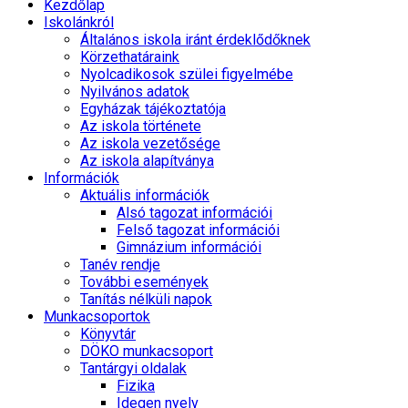
Kezdőlap
Iskolánkról
Általános iskola iránt érdeklődőknek
Körzethatáraink
Nyolcadikosok szülei figyelmébe
Nyilvános adatok
Egyházak tájékoztatója
Az iskola története
Az iskola vezetősége
Az iskola alapítványa
Információk
Aktuális információk
Alsó tagozat információi
Felső tagozat információi
Gimnázium információi
Tanév rendje
További események
Tanítás nélküli napok
Munkacsoportok
Könyvtár
DÖKO munkacsoport
Tantárgyi oldalak
Fizika
Idegen nyelv