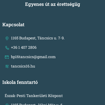
Egyenes út az érettségiig
Kapcsolat
1165 Budapest, Táncsics u. 7-9.
+36 1 407 2806
bp16tancsics@gmail.com
tancsics16.hu
Iskola fenntartó
Észak-Pesti Tankerületi Központ
1165 Budapest, Jókai Mór u. 6.