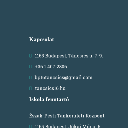
Kapcsolat
1165 Budapest, Táncsics u. 7-9.
+36 1 407 2806
bp16tancsics@gmail.com
tancsics16.hu
Iskola fenntartó
Észak-Pesti Tankerületi Központ
1165 Budapest, Jókai Mór u. 6.