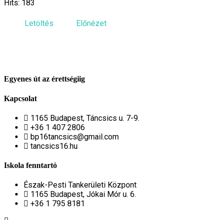
Hits: 183
Letöltés
Előnézet
Egyenes út az érettségiig
Kapcsolat
1165 Budapest, Táncsics u. 7-9.
+36 1 407 2806
bp16tancsics@gmail.com
tancsics16.hu
Iskola fenntartó
Észak-Pesti Tankerületi Központ
1165 Budapest, Jókai Mór u. 6.
+36 1 795 8181