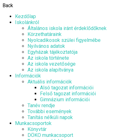
Back
Kezdőlap
Iskolánkról
Általános iskola iránt érdeklődőknek
Körzethatáraink
Nyolcadikosok szülei figyelmébe
Nyilvános adatok
Egyházak tájékoztatója
Az iskola története
Az iskola vezetősége
Az iskola alapítványa
Információk
Aktuális információk
Alsó tagozat információi
Felső tagozat információi
Gimnázium információi
Tanév rendje
További események
Tanítás nélküli napok
Munkacsoportok
Könyvtár
DÖKO munkacsoport