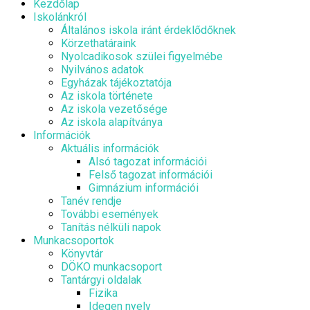
Kezdőlap
Iskolánkról
Általános iskola iránt érdeklődőknek
Körzethatáraink
Nyolcadikosok szülei figyelmébe
Nyilvános adatok
Egyházak tájékoztatója
Az iskola története
Az iskola vezetősége
Az iskola alapítványa
Információk
Aktuális információk
Alsó tagozat információi
Felső tagozat információi
Gimnázium információi
Tanév rendje
További események
Tanítás nélküli napok
Munkacsoportok
Könyvtár
DÖKO munkacsoport
Tantárgyi oldalak
Fizika
Idegen nyelv