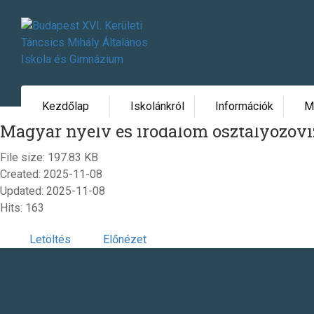
Kezdőlap
Iskolánkról
Információk
M
Magyar nyelv és irodalom osztályozóvi
File size: 197.83 KB
Created: 2025-11-08
Updated: 2025-11-08
Hits: 163
Letöltés
Előnézet