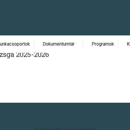
unkacsoportok
Dokumentumtár
Programok
K
zsga 2025-2026
Egyenes út az érettségiig