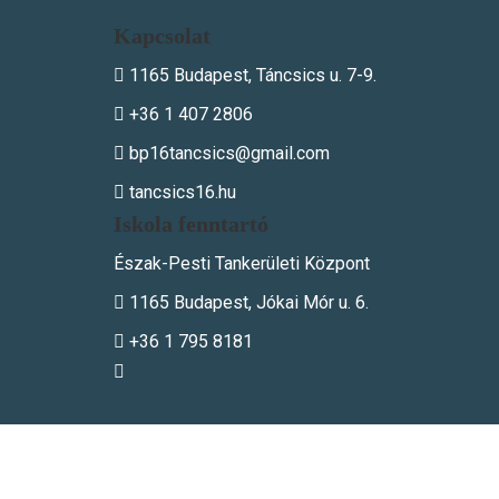
Kapcsolat
1165 Budapest, Táncsics u. 7-9.
+36 1 407 2806
bp16tancsics@gmail.com
tancsics16.hu
Iskola fenntartó
Észak-Pesti Tankerületi Központ
1165 Budapest, Jókai Mór u. 6.
+36 1 795 8181