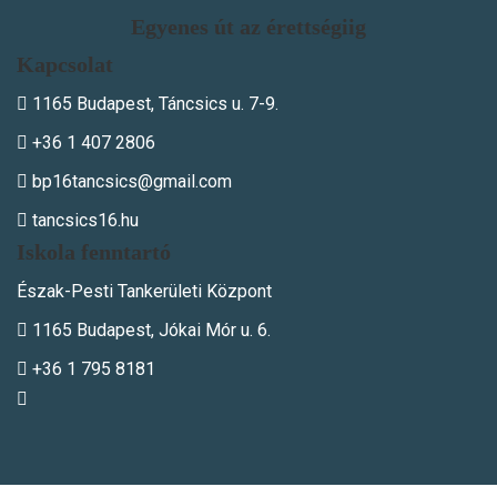
Egyenes út az érettségiig
Kapcsolat
1165 Budapest, Táncsics u. 7-9.
+36 1 407 2806
bp16tancsics@gmail.com
tancsics16.hu
Iskola fenntartó
Észak-Pesti Tankerületi Központ
1165 Budapest, Jókai Mór u. 6.
+36 1 795 8181