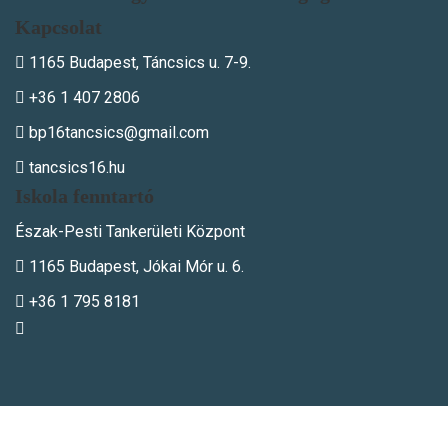
Kapcsolat
1165 Budapest, Táncsics u. 7-9.
+36 1 407 2806
bp16tancsics@gmail.com
tancsics16.hu
Iskola fenntartó
Észak-Pesti Tankerületi Központ
1165 Budapest, Jókai Mór u. 6.
+36 1 795 8181