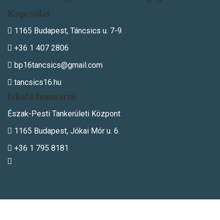
Kapcsolat
1165 Budapest, Táncsics u. 7-9.
+36 1 407 2806
bp16tancsics@gmail.com
tancsics16.hu
Iskola fenntartó
Észak-Pesti Tankerületi Központ
1165 Budapest, Jókai Mór u. 6.
+36 1 795 8181