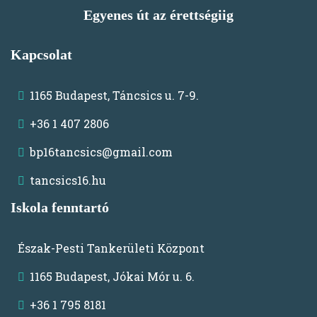
Egyenes út az érettségiig
Kapcsolat
1165 Budapest, Táncsics u. 7-9.
+36 1 407 2806
bp16tancsics@gmail.com
tancsics16.hu
Iskola fenntartó
Észak-Pesti Tankerületi Központ
1165 Budapest, Jókai Mór u. 6.
+36 1 795 8181