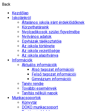
Back
Kezdőlap
Iskolánkról
Általános iskola iránt érdeklődőknek
Körzethatáraink
Nyolcadikosok szülei figyelmébe
Nyilvános adatok
Egyházak tájékoztatója
Az iskola története
Az iskola vezetősége
Az iskola alapítványa
Információk
Aktuális információk
Alsó tagozat információi
Felső tagozat információi
Gimnázium információi
Tanév rendje
További események
Tanítás nélküli napok
Munkacsoportok
Könyvtár
DÖKO munkacsoport