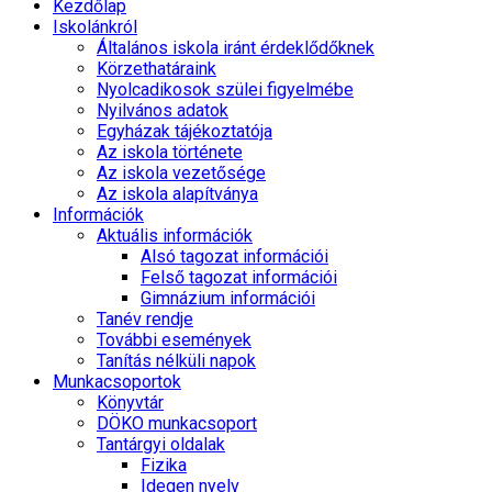
Kezdőlap
Iskolánkról
Általános iskola iránt érdeklődőknek
Körzethatáraink
Nyolcadikosok szülei figyelmébe
Nyilvános adatok
Egyházak tájékoztatója
Az iskola története
Az iskola vezetősége
Az iskola alapítványa
Információk
Aktuális információk
Alsó tagozat információi
Felső tagozat információi
Gimnázium információi
Tanév rendje
További események
Tanítás nélküli napok
Munkacsoportok
Könyvtár
DÖKO munkacsoport
Tantárgyi oldalak
Fizika
Idegen nyelv