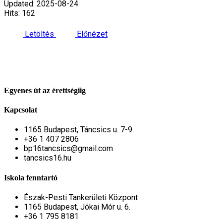
Updated: 2025-08-24
Hits: 162
Letöltés
Előnézet
Egyenes út az érettségiig
Kapcsolat
1165 Budapest, Táncsics u. 7-9.
+36 1 407 2806
bp16tancsics@gmail.com
tancsics16.hu
Iskola fenntartó
Észak-Pesti Tankerületi Központ
1165 Budapest, Jókai Mór u. 6.
+36 1 795 8181