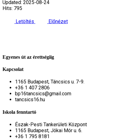
Updated: 2025-08-24
Hits: 795
Letöltés
Előnézet
Egyenes út az érettségiig
Kapcsolat
1165 Budapest, Táncsics u. 7-9.
+36 1 407 2806
bp16tancsics@gmail.com
tancsics16.hu
Iskola fenntartó
Észak-Pesti Tankerületi Központ
1165 Budapest, Jókai Mór u. 6.
+36 1 795 8181