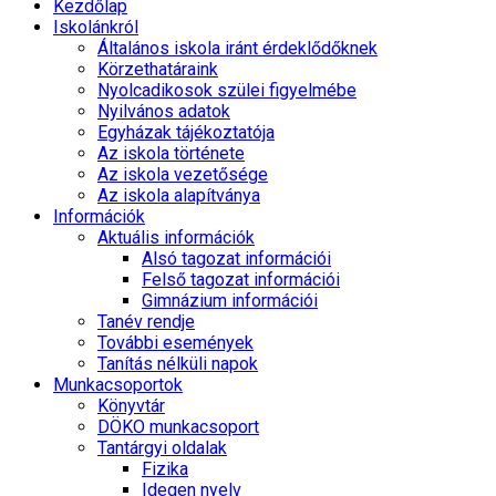
Kezdőlap
Iskolánkról
Általános iskola iránt érdeklődőknek
Körzethatáraink
Nyolcadikosok szülei figyelmébe
Nyilvános adatok
Egyházak tájékoztatója
Az iskola története
Az iskola vezetősége
Az iskola alapítványa
Információk
Aktuális információk
Alsó tagozat információi
Felső tagozat információi
Gimnázium információi
Tanév rendje
További események
Tanítás nélküli napok
Munkacsoportok
Könyvtár
DÖKO munkacsoport
Tantárgyi oldalak
Fizika
Idegen nyelv