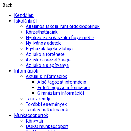
Back
Kezdőlap
Iskolánkról
Általános iskola iránt érdeklődőknek
Körzethatáraink
Nyolcadikosok szülei figyelmébe
Nyilvános adatok
Egyházak tájékoztatója
Az iskola története
Az iskola vezetősége
Az iskola alapítványa
Információk
Aktuális információk
Alsó tagozat információi
Felső tagozat információi
Gimnázium információi
Tanév rendje
További események
Tanítás nélküli napok
Munkacsoportok
Könyvtár
DÖKO munkacsoport