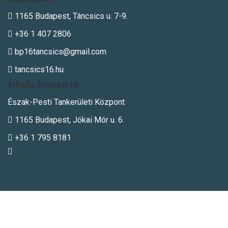
1165 Budapest, Táncsics u. 7-9.
+36 1 407 2806
bp16tancsics@gmail.com
tancsics16.hu
Iskola fenntartó
Észak-Pesti Tankerületi Központ
1165 Budapest, Jókai Mór u. 6.
+36 1 795 8181