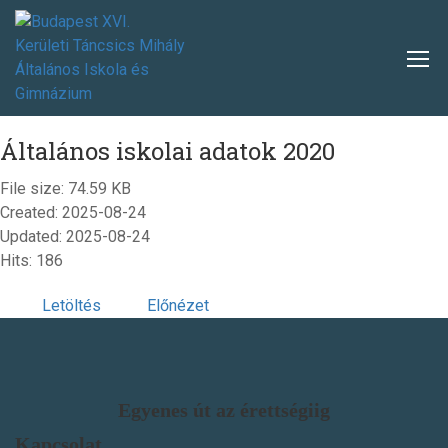
Általános iskolai adatok 2020
File size: 74.59 KB
Created: 2025-08-24
Updated: 2025-08-24
Hits: 186
Letöltés
Előnézet
Egyenes út az érettségiig
Kapcsolat