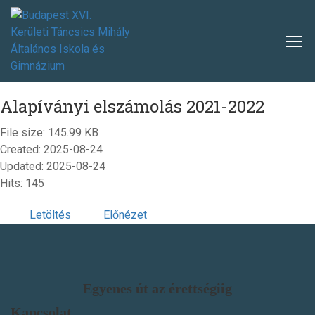
Alapíványi elszámolás 2021-2022
File size: 145.99 KB
Created: 2025-08-24
Updated: 2025-08-24
Hits: 145
Letöltés
Előnézet
Egyenes út az érettségiig
Kapcsolat