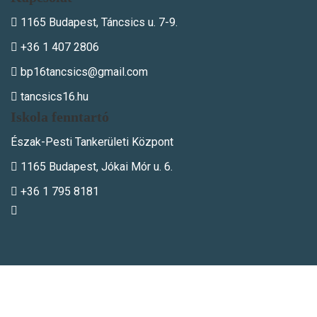
1165 Budapest, Táncsics u. 7-9.
+36 1 407 2806
bp16tancsics@gmail.com
tancsics16.hu
Iskola fenntartó
Észak-Pesti Tankerületi Központ
1165 Budapest, Jókai Mór u. 6.
+36 1 795 8181