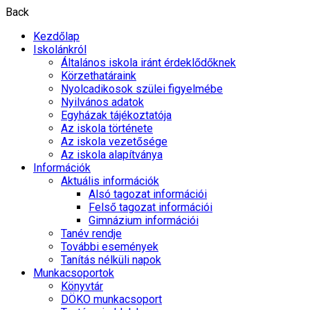
Back
Kezdőlap
Iskolánkról
Általános iskola iránt érdeklődőknek
Körzethatáraink
Nyolcadikosok szülei figyelmébe
Nyilvános adatok
Egyházak tájékoztatója
Az iskola története
Az iskola vezetősége
Az iskola alapítványa
Információk
Aktuális információk
Alsó tagozat információi
Felső tagozat információi
Gimnázium információi
Tanév rendje
További események
Tanítás nélküli napok
Munkacsoportok
Könyvtár
DÖKO munkacsoport