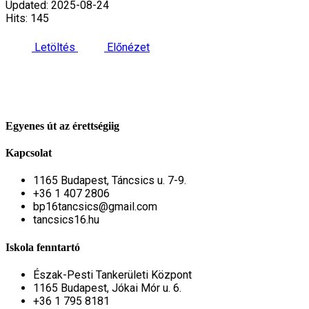
Updated: 2025-08-24
Hits: 145
Letöltés
Előnézet
Egyenes út az érettségiig
Kapcsolat
1165 Budapest, Táncsics u. 7-9.
+36 1 407 2806
bp16tancsics@gmail.com
tancsics16.hu
Iskola fenntartó
Észak-Pesti Tankerületi Központ
1165 Budapest, Jókai Mór u. 6.
+36 1 795 8181