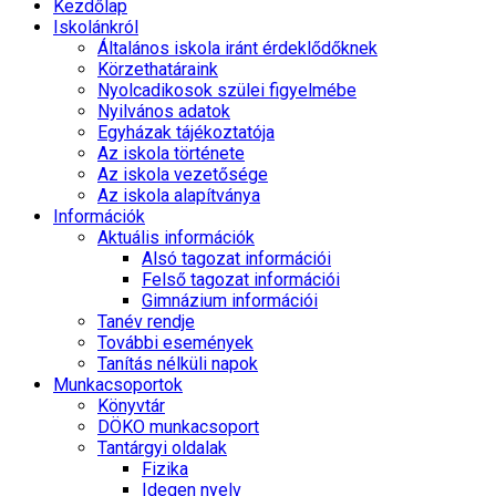
Kezdőlap
Iskolánkról
Általános iskola iránt érdeklődőknek
Körzethatáraink
Nyolcadikosok szülei figyelmébe
Nyilvános adatok
Egyházak tájékoztatója
Az iskola története
Az iskola vezetősége
Az iskola alapítványa
Információk
Aktuális információk
Alsó tagozat információi
Felső tagozat információi
Gimnázium információi
Tanév rendje
További események
Tanítás nélküli napok
Munkacsoportok
Könyvtár
DÖKO munkacsoport
Tantárgyi oldalak
Fizika
Idegen nyelv