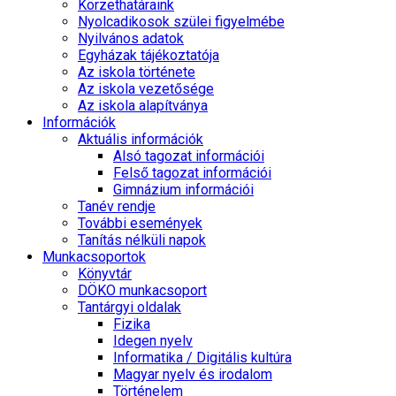
Körzethatáraink
Nyolcadikosok szülei figyelmébe
Nyilvános adatok
Egyházak tájékoztatója
Az iskola története
Az iskola vezetősége
Az iskola alapítványa
Információk
Aktuális információk
Alsó tagozat információi
Felső tagozat információi
Gimnázium információi
Tanév rendje
További események
Tanítás nélküli napok
Munkacsoportok
Könyvtár
DÖKO munkacsoport
Tantárgyi oldalak
Fizika
Idegen nyelv
Informatika / Digitális kultúra
Magyar nyelv és irodalom
Történelem