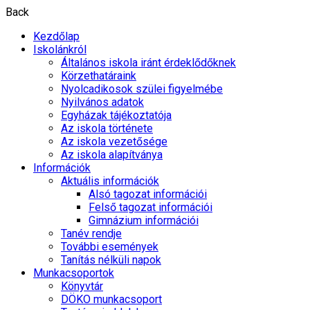
Back
Kezdőlap
Iskolánkról
Általános iskola iránt érdeklődőknek
Körzethatáraink
Nyolcadikosok szülei figyelmébe
Nyilvános adatok
Egyházak tájékoztatója
Az iskola története
Az iskola vezetősége
Az iskola alapítványa
Információk
Aktuális információk
Alsó tagozat információi
Felső tagozat információi
Gimnázium információi
Tanév rendje
További események
Tanítás nélküli napok
Munkacsoportok
Könyvtár
DÖKO munkacsoport