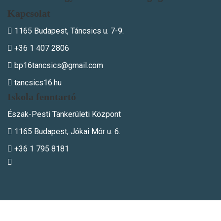
Kapcsolat
1165 Budapest, Táncsics u. 7-9.
+36 1 407 2806
bp16tancsics@gmail.com
tancsics16.hu
Iskola fenntartó
Észak-Pesti Tankerületi Központ
1165 Budapest, Jókai Mór u. 6.
+36 1 795 8181