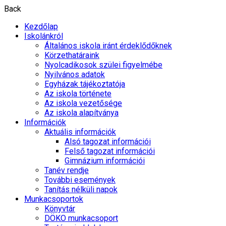
Back
Kezdőlap
Iskolánkról
Általános iskola iránt érdeklődőknek
Körzethatáraink
Nyolcadikosok szülei figyelmébe
Nyilvános adatok
Egyházak tájékoztatója
Az iskola története
Az iskola vezetősége
Az iskola alapítványa
Információk
Aktuális információk
Alsó tagozat információi
Felső tagozat információi
Gimnázium információi
Tanév rendje
További események
Tanítás nélküli napok
Munkacsoportok
Könyvtár
DÖKO munkacsoport