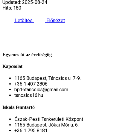
Updated: 2025-08-24
Hits: 180
Letöltés
Előnézet
Egyenes út az érettségiig
Kapcsolat
1165 Budapest, Táncsics u. 7-9.
+36 1 407 2806
bp16tancsics@gmail.com
tancsics16.hu
Iskola fenntartó
Észak-Pesti Tankerületi Központ
1165 Budapest, Jókai Mór u. 6.
+36 1 795 8181