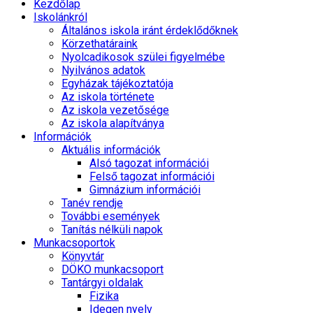
Kezdőlap
Iskolánkról
Általános iskola iránt érdeklődőknek
Körzethatáraink
Nyolcadikosok szülei figyelmébe
Nyilvános adatok
Egyházak tájékoztatója
Az iskola története
Az iskola vezetősége
Az iskola alapítványa
Információk
Aktuális információk
Alsó tagozat információi
Felső tagozat információi
Gimnázium információi
Tanév rendje
További események
Tanítás nélküli napok
Munkacsoportok
Könyvtár
DÖKO munkacsoport
Tantárgyi oldalak
Fizika
Idegen nyelv