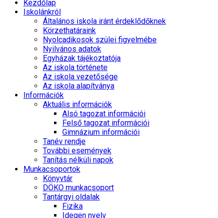
Kezdőlap
Iskolánkról
Általános iskola iránt érdeklődőknek
Körzethatáraink
Nyolcadikosok szülei figyelmébe
Nyilvános adatok
Egyházak tájékoztatója
Az iskola története
Az iskola vezetősége
Az iskola alapítványa
Információk
Aktuális információk
Alsó tagozat információi
Felső tagozat információi
Gimnázium információi
Tanév rendje
További események
Tanítás nélküli napok
Munkacsoportok
Könyvtár
DÖKO munkacsoport
Tantárgyi oldalak
Fizika
Idegen nyelv