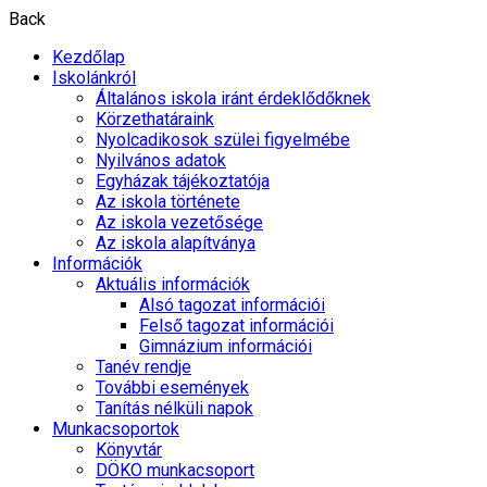
Back
Kezdőlap
Iskolánkról
Általános iskola iránt érdeklődőknek
Körzethatáraink
Nyolcadikosok szülei figyelmébe
Nyilvános adatok
Egyházak tájékoztatója
Az iskola története
Az iskola vezetősége
Az iskola alapítványa
Információk
Aktuális információk
Alsó tagozat információi
Felső tagozat információi
Gimnázium információi
Tanév rendje
További események
Tanítás nélküli napok
Munkacsoportok
Könyvtár
DÖKO munkacsoport