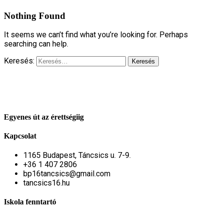
Nothing Found
It seems we can’t find what you’re looking for. Perhaps
searching can help.
Keresés:
Egyenes út az érettségiig
Kapcsolat
1165 Budapest, Táncsics u. 7-9.
+36 1 407 2806
bp16tancsics@gmail.com
tancsics16.hu
Iskola fenntartó