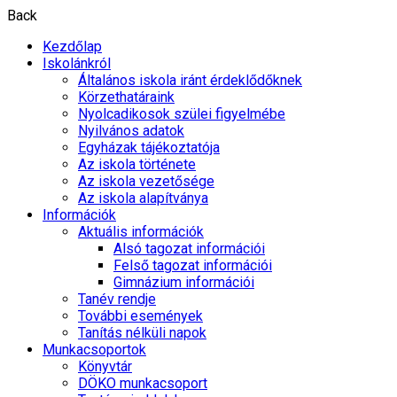
Back
Kezdőlap
Iskolánkról
Általános iskola iránt érdeklődőknek
Körzethatáraink
Nyolcadikosok szülei figyelmébe
Nyilvános adatok
Egyházak tájékoztatója
Az iskola története
Az iskola vezetősége
Az iskola alapítványa
Információk
Aktuális információk
Alsó tagozat információi
Felső tagozat információi
Gimnázium információi
Tanév rendje
További események
Tanítás nélküli napok
Munkacsoportok
Könyvtár
DÖKO munkacsoport