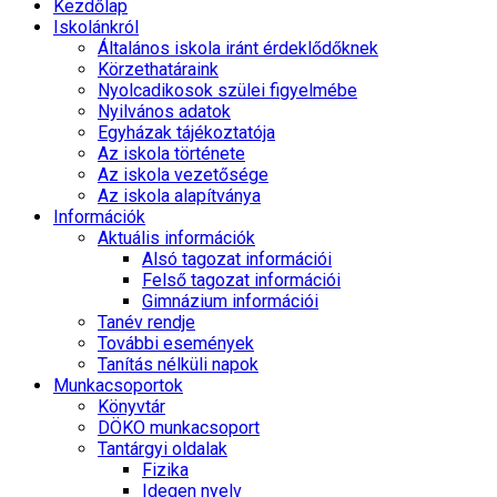
Kezdőlap
Iskolánkról
Általános iskola iránt érdeklődőknek
Körzethatáraink
Nyolcadikosok szülei figyelmébe
Nyilvános adatok
Egyházak tájékoztatója
Az iskola története
Az iskola vezetősége
Az iskola alapítványa
Információk
Aktuális információk
Alsó tagozat információi
Felső tagozat információi
Gimnázium információi
Tanév rendje
További események
Tanítás nélküli napok
Munkacsoportok
Könyvtár
DÖKO munkacsoport
Tantárgyi oldalak
Fizika
Idegen nyelv