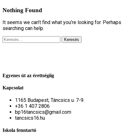
Nothing Found
It seems we can’t find what you’re looking for. Perhaps
searching can help.
Keresés:
Egyenes út az érettségiig
Kapcsolat
1165 Budapest, Táncsics u. 7-9.
+36 1 407 2806
bp16tancsics@gmail.com
tancsics16.hu
Iskola fenntartó