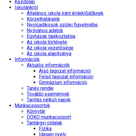
Kezdőlap
Iskolánkról
Általános iskola iránt érdeklődőknek
Körzethatáraink
Nyolcadikosok szülei figyelmébe
Nyilvános adatok
Egyházak tájékoztatója
Az iskola története
Az iskola vezetősége
Az iskola alapítványa
Információk
Aktuális információk
Alsó tagozat információi
Felső tagozat információi
Gimnázium információi
Tanév rendje
További események
Tanítás nélküli napok
Munkacsoportok
Könyvtár
DÖKO munkacsoport
Tantárgyi oldalak
Fizika
Idegen nyelv