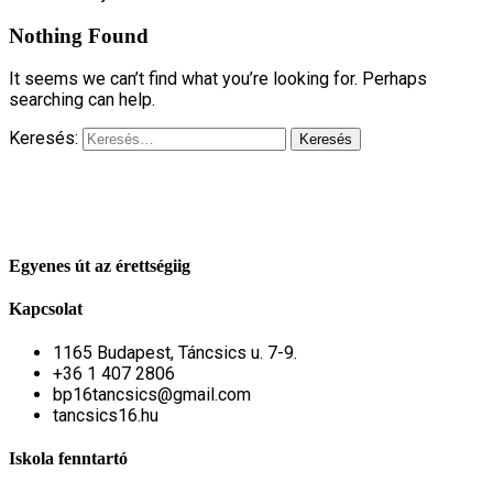
Nothing Found
It seems we can’t find what you’re looking for. Perhaps
searching can help.
Keresés:
Egyenes út az érettségiig
Kapcsolat
1165 Budapest, Táncsics u. 7-9.
+36 1 407 2806
bp16tancsics@gmail.com
tancsics16.hu
Iskola fenntartó