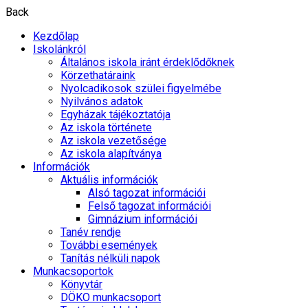
Back
Kezdőlap
Iskolánkról
Általános iskola iránt érdeklődőknek
Körzethatáraink
Nyolcadikosok szülei figyelmébe
Nyilvános adatok
Egyházak tájékoztatója
Az iskola története
Az iskola vezetősége
Az iskola alapítványa
Információk
Aktuális információk
Alsó tagozat információi
Felső tagozat információi
Gimnázium információi
Tanév rendje
További események
Tanítás nélküli napok
Munkacsoportok
Könyvtár
DÖKO munkacsoport