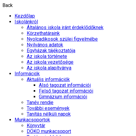
Back
Kezdőlap
Iskolánkról
Általános iskola iránt érdeklődőknek
Körzethatáraink
Nyolcadikosok szülei figyelmébe
Nyilvános adatok
Egyházak tájékoztatója
Az iskola története
Az iskola vezetősége
Az iskola alapítványa
Információk
Aktuális információk
Alsó tagozat információi
Felső tagozat információi
Gimnázium információi
Tanév rendje
További események
Tanítás nélküli napok
Munkacsoportok
Könyvtár
DÖKO munkacsoport