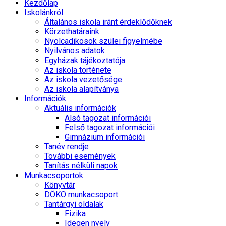
Kezdőlap
Iskolánkról
Általános iskola iránt érdeklődőknek
Körzethatáraink
Nyolcadikosok szülei figyelmébe
Nyilvános adatok
Egyházak tájékoztatója
Az iskola története
Az iskola vezetősége
Az iskola alapítványa
Információk
Aktuális információk
Alsó tagozat információi
Felső tagozat információi
Gimnázium információi
Tanév rendje
További események
Tanítás nélküli napok
Munkacsoportok
Könyvtár
DÖKO munkacsoport
Tantárgyi oldalak
Fizika
Idegen nyelv