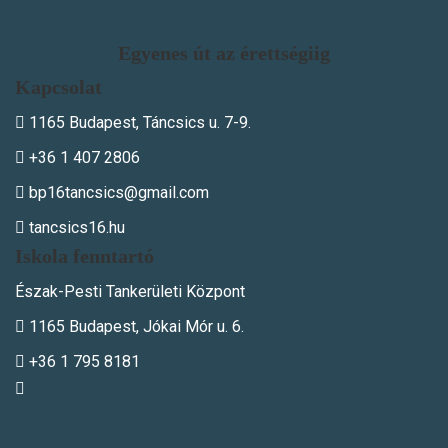
Egyenes út az érettségiig
Kapcsolat
1165 Budapest, Táncsics u. 7-9.
+36 1 407 2806
bp16tancsics@gmail.com
tancsics16.hu
Iskola fenntartó
Észak-Pesti Tankerületi Központ
1165 Budapest, Jókai Mór u. 6.
+36 1 795 8181