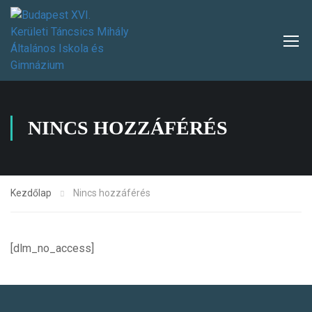
NINCS HOZZÁFÉRÉS
Kezdőlap
Nincs hozzáférés
[dlm_no_access]