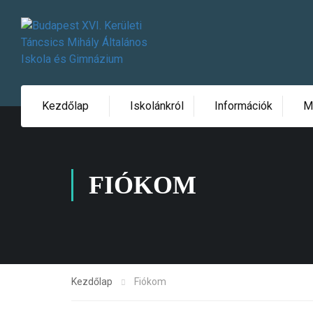
Kezdőlap
Iskolánkról
Információk
M
FIÓKOM
Kezdőlap
Fiókom