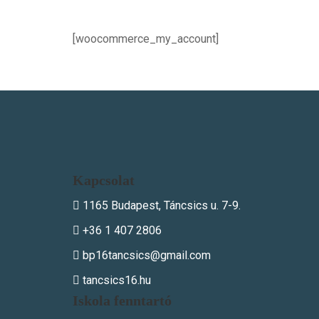
[woocommerce_my_account]
Kapcsolat
1165 Budapest, Táncsics u. 7-9.
+36 1 407 2806
bp16tancsics@gmail.com
tancsics16.hu
Iskola fenntartó