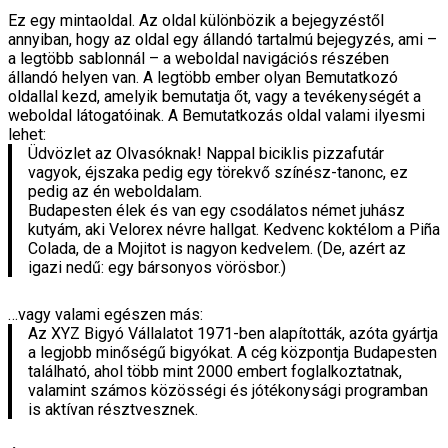
Ez egy mintaoldal. Az oldal különbözik a bejegyzéstől
annyiban, hogy az oldal egy állandó tartalmú bejegyzés, ami –
a legtöbb sablonnál – a weboldal navigációs részében
állandó helyen van. A legtöbb ember olyan Bemutatkozó
oldallal kezd, amelyik bemutatja őt, vagy a tevékenységét a
weboldal látogatóinak. A Bemutatkozás oldal valami ilyesmi
lehet:
Üdvözlet az Olvasóknak! Nappal biciklis pizzafutár
vagyok, éjszaka pedig egy törekvő színész-tanonc, ez
pedig az én weboldalam.
Budapesten élek és van egy csodálatos német juhász
kutyám, aki Velorex névre hallgat. Kedvenc koktélom a Piña
Colada, de a Mojitot is nagyon kedvelem. (De, azért az
igazi nedű: egy bársonyos vörösbor.)
…vagy valami egészen más:
Az XYZ Bigyó Vállalatot 1971-ben alapították, azóta gyártja
a legjobb minőségű bigyókat. A cég központja Budapesten
található, ahol több mint 2000 embert foglalkoztatnak,
valamint számos közösségi és jótékonysági programban
is aktívan résztvesznek.