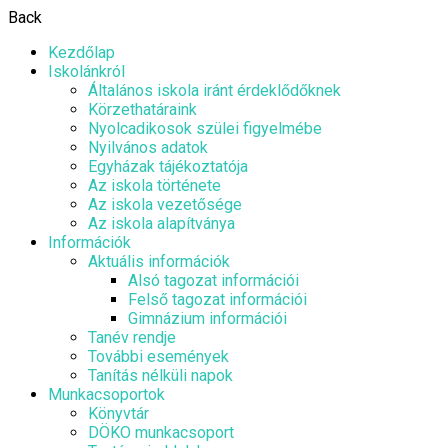
Back
Kezdőlap
Iskolánkról
Általános iskola iránt érdeklődőknek
Körzethatáraink
Nyolcadikosok szülei figyelmébe
Nyilvános adatok
Egyházak tájékoztatója
Az iskola története
Az iskola vezetősége
Az iskola alapítványa
Információk
Aktuális információk
Alsó tagozat információi
Felső tagozat információi
Gimnázium információi
Tanév rendje
További események
Tanítás nélküli napok
Munkacsoportok
Könyvtár
DÖKO munkacsoport