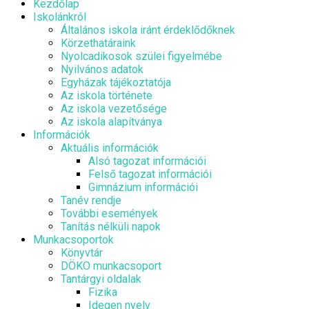
Kezdőlap
Iskolánkról
Általános iskola iránt érdeklődőknek
Körzethatáraink
Nyolcadikosok szülei figyelmébe
Nyilvános adatok
Egyházak tájékoztatója
Az iskola története
Az iskola vezetősége
Az iskola alapítványa
Információk
Aktuális információk
Alsó tagozat információi
Felső tagozat információi
Gimnázium információi
Tanév rendje
További események
Tanítás nélküli napok
Munkacsoportok
Könyvtár
DÖKO munkacsoport
Tantárgyi oldalak
Fizika
Idegen nyelv