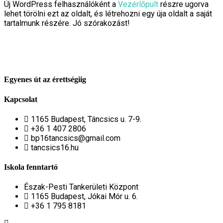
Új WordPress felhasználóként a
Vezérlőpult
részre ugorva
lehet törölni ezt az oldalt, és létrehozni egy úja oldalt a saját
tartalmunk részére. Jó szórakozást!
Egyenes út az érettségiig
Kapcsolat
1165 Budapest, Táncsics u. 7-9.
+36 1 407 2806
bp16tancsics@gmail.com
tancsics16.hu
Iskola fenntartó
Észak-Pesti Tankerületi Központ
1165 Budapest, Jókai Mór u. 6.
+36 1 795 8181