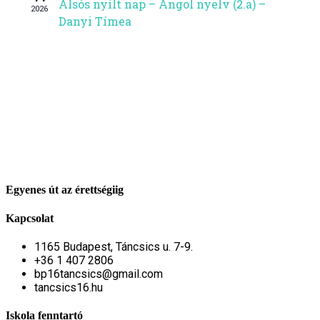
Alsós nyílt nap – Angol nyelv (2.a) –
2026
Danyi Tímea
Egyenes út az érettségiig
Kapcsolat
1165 Budapest, Táncsics u. 7-9.
+36 1 407 2806
bp16tancsics@gmail.com
tancsics16.hu
Iskola fenntartó