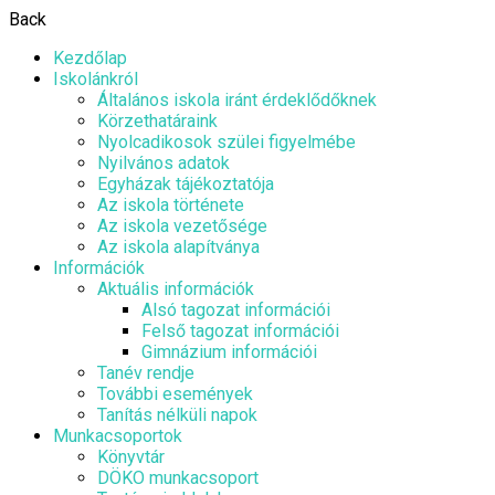
Back
Kezdőlap
Iskolánkról
Általános iskola iránt érdeklődőknek
Körzethatáraink
Nyolcadikosok szülei figyelmébe
Nyilvános adatok
Egyházak tájékoztatója
Az iskola története
Az iskola vezetősége
Az iskola alapítványa
Információk
Aktuális információk
Alsó tagozat információi
Felső tagozat információi
Gimnázium információi
Tanév rendje
További események
Tanítás nélküli napok
Munkacsoportok
Könyvtár
DÖKO munkacsoport