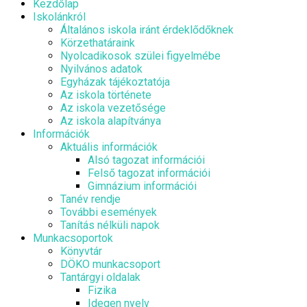
Kezdőlap
Iskolánkról
Általános iskola iránt érdeklődőknek
Körzethatáraink
Nyolcadikosok szülei figyelmébe
Nyilvános adatok
Egyházak tájékoztatója
Az iskola története
Az iskola vezetősége
Az iskola alapítványa
Információk
Aktuális információk
Alsó tagozat információi
Felső tagozat információi
Gimnázium információi
Tanév rendje
További események
Tanítás nélküli napok
Munkacsoportok
Könyvtár
DÖKO munkacsoport
Tantárgyi oldalak
Fizika
Idegen nyelv