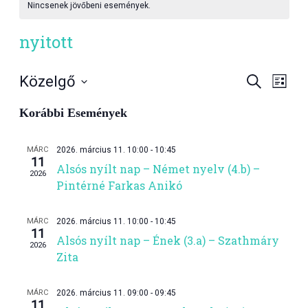
Nincsenek jövőbeni események.
nyitott
Esemén
Ese
Közelgő
Keresett
Lista
kifejezés
néze
Dátum
keresés
kiválasztása.
navi
Korábbi Események
és
nézet
MÁRC
2026. március 11. 10:00
-
10:45
11
választ
Alsós nyílt nap – Német nyelv (4.b) –
2026
Pintérné Farkas Anikó
MÁRC
2026. március 11. 10:00
-
10:45
11
Alsós nyílt nap – Ének (3.a) – Szathmáry
2026
Zita
MÁRC
2026. március 11. 09:00
-
09:45
11