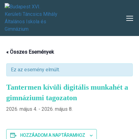
« Összes Események
Ez az esemény elmúlt.
Tantermen kívüli digitális munkahét a
gimnáziumi tagozaton
2026. május 4.
-
2026. május 8.
HOZZÁADOM A NAPTÁRAMHOZ