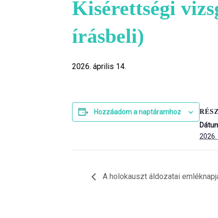
Kisérettségi viz
írásbeli)
2026. április 14.
RÉS
Hozzáadom a naptáramhoz
Dátu
2026. 
A holokauszt áldozatai emléknapj