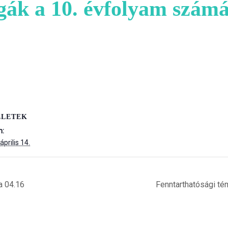
sgák a 10. évfolyam szá
ZLETEK
m:
április 14.
a 04.16
Fenntarthatósági té