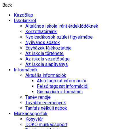
Back
Kezdőlap
Iskolánkról
Általános iskola iránt érdeklődőknek
Körzethatáraink
Nyolcadikosok szülei figyelmébe
Nyilvános adatok
Egyházak tájékoztatója
Az iskola története
Az iskola vezetősége
Az iskola alapítványa
Információk
Aktuális információk
Alsó tagozat információi
Felső tagozat információi
Gimnázium információi
Tanév rendje
További események
Tanítás nélküli napok
Munkacsoportok
Könyvtár
DÖKO munkacsoport