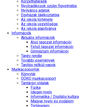
Körzethatáraink
Nyolcadikosok szülei figyelmébe
Nyilvános adatok
Egyházak tájékoztatója
Az iskola története
Az iskola vezetősége
Az iskola alapítványa
Információk
Aktuális információk
Alsó tagozat információi
Felső tagozat információi
Gimnázium információi
Tanév rendje
További események
Tanítás nélküli napok
Munkacsoportok
Könyvtár
DÖKO munkacsoport
Tantárgyi oldalak
Fizika
Idegen nyelv
Informatika / Digitális kultúra
Magyar nyelv és irodalom
Történelem