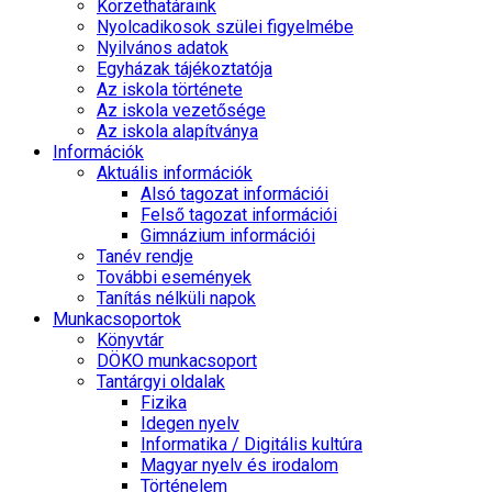
Körzethatáraink
Nyolcadikosok szülei figyelmébe
Nyilvános adatok
Egyházak tájékoztatója
Az iskola története
Az iskola vezetősége
Az iskola alapítványa
Információk
Aktuális információk
Alsó tagozat információi
Felső tagozat információi
Gimnázium információi
Tanév rendje
További események
Tanítás nélküli napok
Munkacsoportok
Könyvtár
DÖKO munkacsoport
Tantárgyi oldalak
Fizika
Idegen nyelv
Informatika / Digitális kultúra
Magyar nyelv és irodalom
Történelem