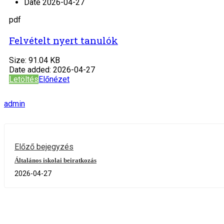
Date
2026-04-27
pdf
Felvételt nyert tanulók
Size:
91.04 KB
Date added:
2026-04-27
Letöltés
Előnézet
admin
Előző bejegyzés
Általános iskolai beiratkozás
2026-04-27