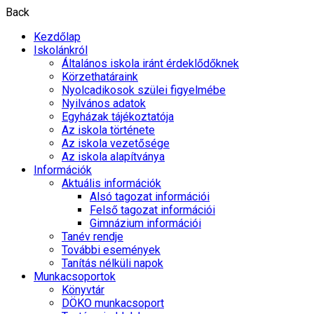
Back
Kezdőlap
Iskolánkról
Általános iskola iránt érdeklődőknek
Körzethatáraink
Nyolcadikosok szülei figyelmébe
Nyilvános adatok
Egyházak tájékoztatója
Az iskola története
Az iskola vezetősége
Az iskola alapítványa
Információk
Aktuális információk
Alsó tagozat információi
Felső tagozat információi
Gimnázium információi
Tanév rendje
További események
Tanítás nélküli napok
Munkacsoportok
Könyvtár
DÖKO munkacsoport