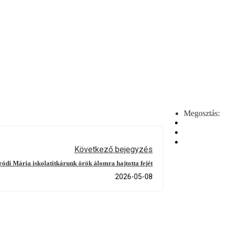
Megosztás:
Következő bejegyzés
ódi Mária iskolatitkárunk örök álomra hajtotta fejét
2026-05-08