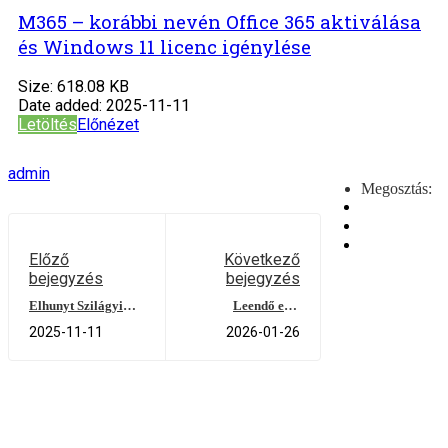
M365 – korábbi nevén Office 365 aktiválása
és Windows 11 licenc igénylése
Size:
618.08 KB
Date added:
2025-11-11
Letöltés
Előnézet
admin
Megosztás:
Előző
Következő
bejegyzés
bejegyzés
Elhunyt Szilágyi
Leendő első
Sándorné Valika
osztályosok
2025-11-11
2026-01-26
(2026/27-es tanév)
szülei figyelmébe