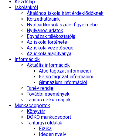
Kezdőlap
Iskolánkról
Általános iskola iránt érdeklődőknek
Körzethatáraink
Nyolcadikosok szülei figyelmébe
Nyilvános adatok
Egyházak tájékoztatója
Az iskola története
Az iskola vezetősége
Az iskola alapítványa
Információk
Aktuális információk
Alsó tagozat információi
Felső tagozat információi
Gimnázium információi
Tanév rendje
További események
Tanítás nélküli napok
Munkacsoportok
Könyvtár
DÖKO munkacsoport
Tantárgyi oldalak
Fizika
Idegen nyelv