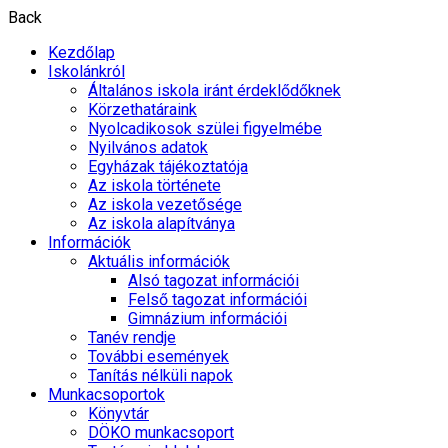
Back
Kezdőlap
Iskolánkról
Általános iskola iránt érdeklődőknek
Körzethatáraink
Nyolcadikosok szülei figyelmébe
Nyilvános adatok
Egyházak tájékoztatója
Az iskola története
Az iskola vezetősége
Az iskola alapítványa
Információk
Aktuális információk
Alsó tagozat információi
Felső tagozat információi
Gimnázium információi
Tanév rendje
További események
Tanítás nélküli napok
Munkacsoportok
Könyvtár
DÖKO munkacsoport