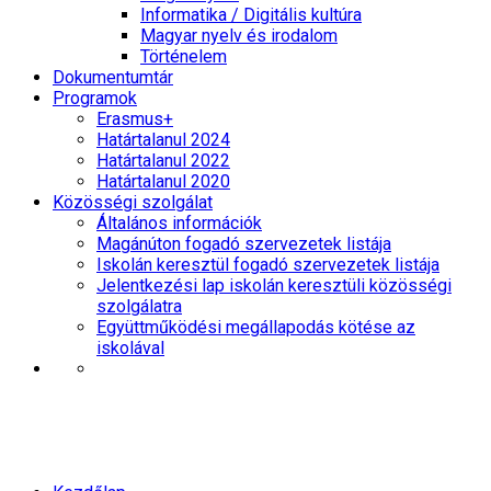
Informatika / Digitális kultúra
Magyar nyelv és irodalom
Történelem
Dokumentumtár
Programok
Erasmus+
Határtalanul 2024
Határtalanul 2022
Határtalanul 2020
Közösségi szolgálat
Általános információk
Magánúton fogadó szervezetek listája
Iskolán keresztül fogadó szervezetek listája
Jelentkezési lap iskolán keresztüli közösségi
szolgálatra
Együttműködési megállapodás kötése az
iskolával
M365 – korábbi nevén Office 365
aktiválása és Windows 11 licenc igénylése