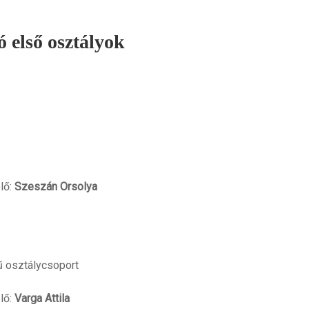
 első osztályok
lő:
Szeszán Orsolya
ű osztálycsoport
lő:
Varga Attila