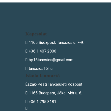
Kapcsolat
1165 Budapest, Táncsics u. 7-9.
+36 1 407 2806
bp16tancsics@gmail.com
tancsics16.hu
Iskola fenntartó
Észak-Pesti Tankerületi Központ
1165 Budapest, Jókai Mór u. 6.
+36 1 795 8181