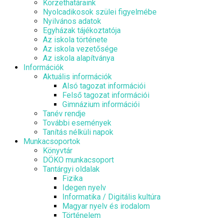
Körzethatáraink
Nyolcadikosok szülei figyelmébe
Nyilvános adatok
Egyházak tájékoztatója
Az iskola története
Az iskola vezetősége
Az iskola alapítványa
Információk
Aktuális információk
Alsó tagozat információi
Felső tagozat információi
Gimnázium információi
Tanév rendje
További események
Tanítás nélküli napok
Munkacsoportok
Könyvtár
DÖKO munkacsoport
Tantárgyi oldalak
Fizika
Idegen nyelv
Informatika / Digitális kultúra
Magyar nyelv és irodalom
Történelem