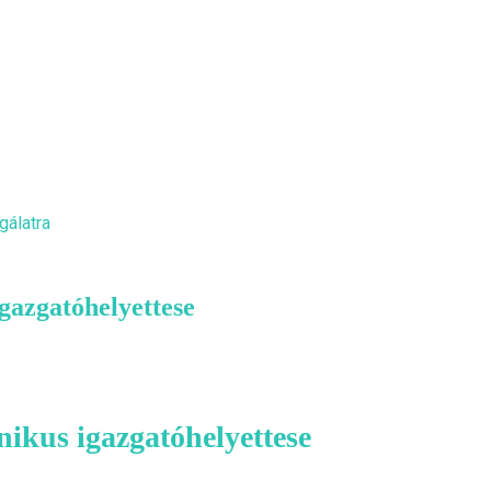
gálatra
gazgatóhelyettese
ikus igazgatóhelyettese