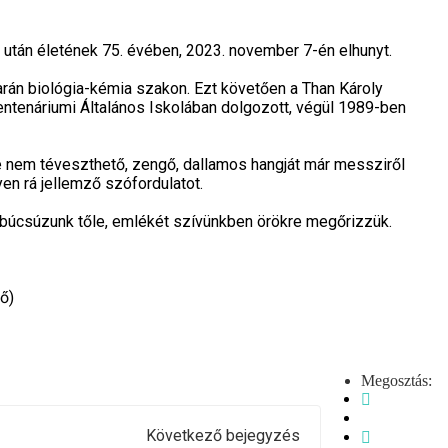
után életének 75. évében, 2023. november 7-én elhunyt.
n biológia-kémia szakon. Ezt követően a Than Károly
tenáriumi Általános Iskolában dolgozott, végül 1989-ben
ze nem téveszthető, zengő, dallamos hangját már messziről
lyen rá jellemző szófordulatot.
 búcsúzunk tőle, emlékét szívünkben örökre megőrizzük.
ő)
Megosztás:
Következő bejegyzés