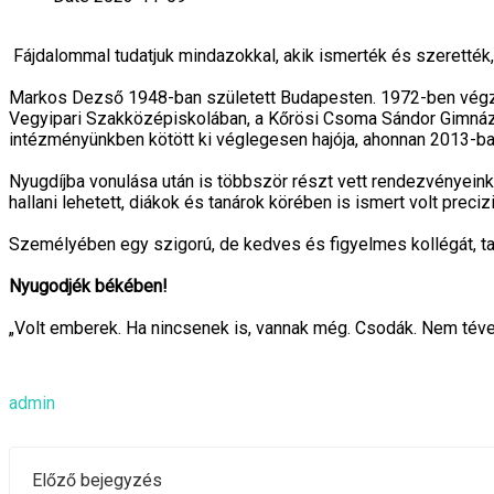
Fájdalommal tudatjuk mindazokkal, akik ismerték és szerették
Markos Dezső 1948-ban született Budapesten. 1972-ben végz
Vegyipari Szakközépiskolában, a Kőrösi Csoma Sándor Gimnázi
intézményünkben kötött ki véglegesen hajója, ahonnan 2013-ba
Nyugdíjba vonulása után is többször részt vett rendezvényein
hallani lehetett, diákok és tanárok körében is ismert volt precizi
Személyében egy szigorú, de kedves és figyelmes kollégát, ta
Nyugodjék békében!
„Volt emberek. Ha nincsenek is, vannak még. Csodák. Nem téve
admin
Előző bejegyzés