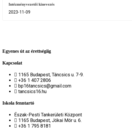
Intézményvezetői kinevezés
2023-11-09
Egyenes út az érettségiig
Kapcsolat
1165 Budapest, Táncsics u. 7-9.
+36 1 407 2806
bp16tancsics@gmail.com
tancsics16.hu
Iskola fenntartó
Észak-Pesti Tankerületi Központ
1165 Budapest, Jókai Mór u. 6.
+36 1 795 8181