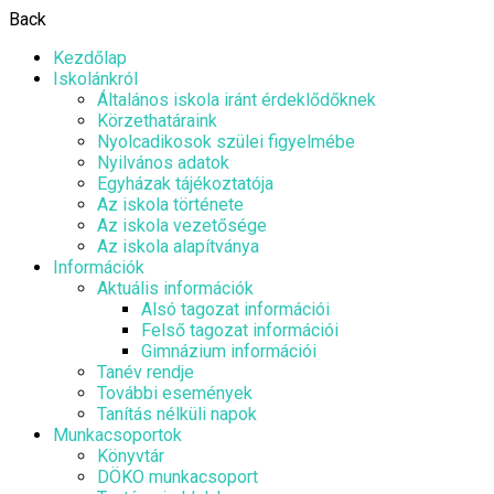
Back
Kezdőlap
Iskolánkról
Általános iskola iránt érdeklődőknek
Körzethatáraink
Nyolcadikosok szülei figyelmébe
Nyilvános adatok
Egyházak tájékoztatója
Az iskola története
Az iskola vezetősége
Az iskola alapítványa
Információk
Aktuális információk
Alsó tagozat információi
Felső tagozat információi
Gimnázium információi
Tanév rendje
További események
Tanítás nélküli napok
Munkacsoportok
Könyvtár
DÖKO munkacsoport