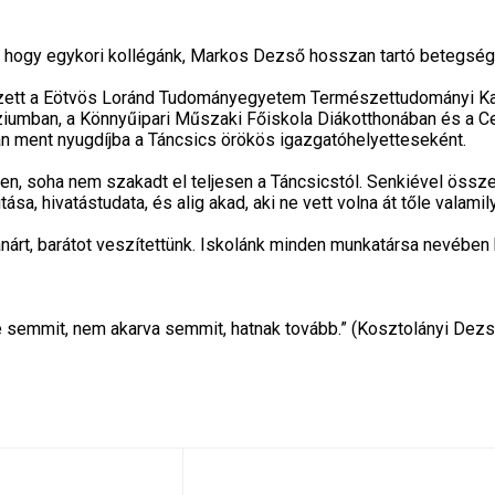
, hogy egykori kollégánk, Markos Dezső hosszan tartó betegség 
ett a Eötvös Loránd Tudományegyetem Természettudományi Kará
umban, a Könnyűipari Műszaki Főiskola Diákotthonában és a Cen
n ment nyugdíjba a Táncsics örökös igazgatóhelyetteseként.
ken, soha nem szakadt el teljesen a Táncsicstól. Senkiével öss
tása, hivatástudata, és alig akad, aki ne vett volna át tőle valami
nárt, barátot veszítettünk. Iskolánk minden munkatársa nevében
 semmit, nem akarva semmit, hatnak tovább.” (Kosztolányi Dezs